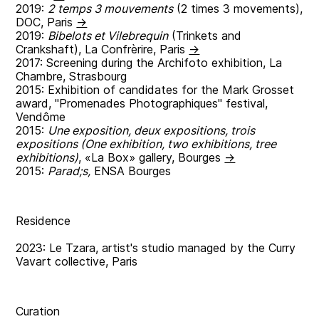
2019:
2 temps 3 mouvements
(2 times 3 movements),
DOC, Paris
→
2019:
Bibelots et Vilebrequin
(Trinkets and
Crankshaft), La Confrèrire, Paris
→
2017: Screening during the Archifoto exhibition, La
Chambre, Strasbourg
2015: Exhibition of candidates for the Mark Grosset
award, "Promenades Photographiques" festival,
Vendôme
2015:
Une exposition, deux expositions, trois
expositions (One exhibition, two exhibitions, tree
exhibitions)
, «La Box» gallery, Bourges
→
2015:
Parad;s,
ENSA Bourges
Residence
2023: Le Tzara, artist's studio managed by the Curry
Vavart collective, Paris
Curation