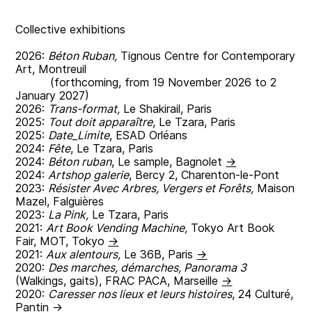
Collective exhibitions
2026:
Béton Ruban,
Tignous Centre for Contemporary
Art, Montreuil
(forthcoming, from 19 November 2026 to 2
January 2027)
2026:
Trans-format,
Le Shakirail, Paris
2025:
Tout doit apparaître
, Le Tzara, Paris
2025:
Date_Limite
, ESAD Orléans
2024:
Fête
, Le Tzara, Paris
2024:
Béton ruban
, Le sample, Bagnolet
→
2024:
Artshop galerie
, Bercy 2, Charenton-le-Pont
2023:
Résister Avec Arbres, Vergers et Forêts,
Maison
Mazel, Falguières
2023:
La Pink,
Le Tzara, Paris
2021:
Art Book Vending Machine,
Tokyo Art Book
Fair, MOT, Tokyo
→
2021:
Aux alentours,
Le 36B, Paris
→
2020:
Des marches, démarches, Panorama 3
(Walkings, gaits), FRAC PACA, Marseille
→
2020:
Caresser nos lieux et leurs histoires
, 24 Culturé,
Pantin
→