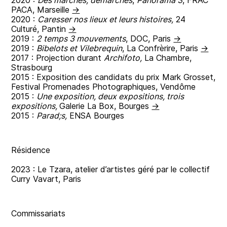
2020 :
Des marches, démarches
,
Panorama 3
, FRAC
PACA, Marseille
→
2020 :
Caresser nos lieux et leurs histoires,
24
Culturé, Pantin
→
2019 :
2 temps 3 mouvements
, DOC, Paris
→
2019 :
Bibelots et Vilebrequin
, La Confrèrire, Paris
→
2017 : Projection durant
Archifoto,
La Chambre,
Strasbourg
2015 : Exposition des candidats du prix Mark Grosset,
Festival Promenades Photographiques, Vendôme
2015 :
Une exposition, deux expositions, trois
expositions,
Galerie La Box, Bourges
→
2015 :
Parad;s,
ENSA Bourges
Résidence
2023 : Le Tzara, atelier d’artistes géré par le collectif
Curry Vavart, Paris
Commissariats