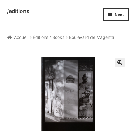
/editions
Aller
Aller
Menu
à
au
la
contenu
Accueil
navigation
Accueil
Éditions / Books
Boulevard de Magenta
Informations
Panier
Validation de la commande