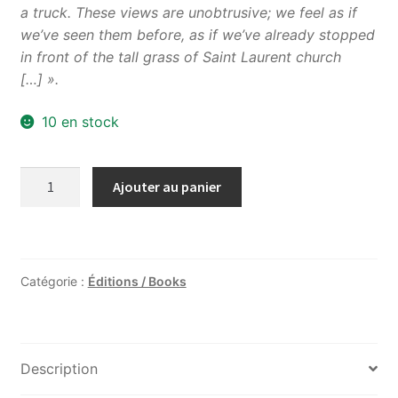
a truck. These views are unobtrusive; we feel as if
we’ve seen them before, as if we’ve already stopped
in front of the tall grass of Saint Laurent church
[…] ».
10 en stock
quantité
Ajouter au panier
de
Boulevard
de
Magenta
Catégorie :
Éditions / Books
Description